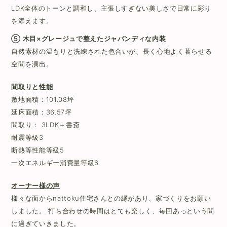
LDK全体のトーンと調和し、主張しすぎない美しさで日常に彩り
を添えます。
⑤ 木目×グレージュで整えたジャパンディな内装
自然素材の温もりと洗練された色合いが、長く心地よく暮らせる
空間を演出。
間取りと性能
敷地面積：101.08坪
延床面積：36.57坪
間取り： 3LDK＋書斎
耐震等級3
断熱等性能等級5
一次エネルギー消費量等級6
オーナー様の声
様々な面からnattoku住宅さんとの縁があり、家づくりをお願い
しました。 打ち合わせの時間はとても楽しく、毎回あっという間
に過ぎていきました。