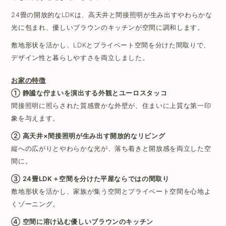
24畳の開放的なLDKは、高天井と間接照明が生み出すやわらかな
光に包まれ、優しいブラウンのキッチンが空間に調和します。
敷地形状を活かし、LDKとプライベート空間を分けた間取りで、
デザイン性と暮らしやすさを両立しました。
お家の特徴
① 静謐な佇まいを演出する外観とユーロスタッコ
間接照明に照らされた質感豊かな外壁が、住まいに上質な第一印
象を与えます。
② 高天井×間接照明が生み出す開放的なリビング
縦への広がりとやわらかな光が、落ち着きと開放感を両立した空
間に。
③ 24畳LDK＋空間を分けた平屋ならではの間取り
敷地形状を活かし、家族が集う空間とプライベート空間を心地よ
くゾーニング。
④ 空間に溶け込む優しいブラウンのキッチン