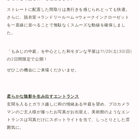
ストレートに配置した間取りは奥行きを感じられとっても快適。
さらに、脱衣室→ランドリールーム→ウォークインクローゼット
を一直線に並べることで無駄なくスムーズな動線を確保しまし
た。
「もみじの中庭」を中心とした和モダンな平屋は11/29(
土
)30(
日
)
の2日間限定で公開！
ぜひこの機会にご来場くださいませ。
柔らかな陰影を生み出すエントランス
玄関を入るとガラス越しに和の情緒ある中庭を望め、プロカメラ
マンのご主人様が撮ったお写真がお出迎え。美術館のようなエン
トランスは写真だけにスポットライトを当て、しっとりとした雰
囲気に。