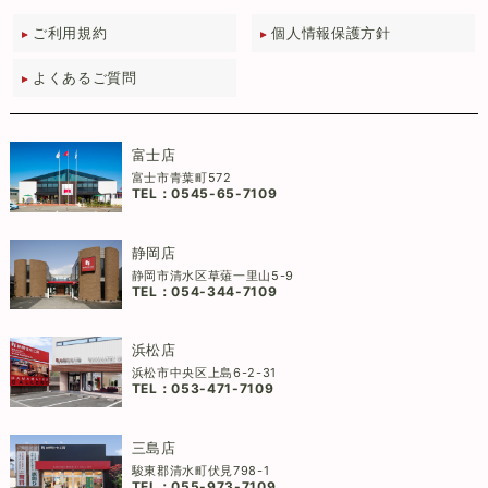
ご利用規約
個人情報保護方針
よくあるご質問
富士店
富士市青葉町572
TEL：
0545-65-7109
静岡店
静岡市清水区草薙一里山5-9
TEL：
054-344-7109
浜松店
浜松市中央区上島6-2-31
TEL：
053-471-7109
三島店
駿東郡清水町伏見798-1
TEL：
055-973-7109