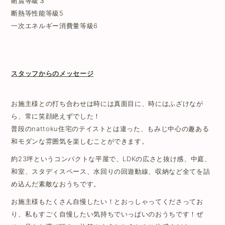
耐震等級３
断熱等性能等級5
一次エネルギー消費量等級6
スタッフからのメッセージ
お施主様との打ち合わせは時には真面目に、時にはふざけなが
ら、常に笑顔絶えずでした！
普段のnattoku住宅のテイストとは違った、もみじ中心の趣ある
和モダンな雰囲気を楽しむことができます。
約23坪というコンパクトな平屋で、LDKの広さと抜け感、中庭、
和室、スタディスペース、水回りの回遊動線、収納など全てを詰
め込んだ素敵なおうちです。
お施主様もたくさん自慢したい！とおっしゃってくださってお
り、私もすごく自慢したい気持ちでいっぱいのおうちです！ぜ