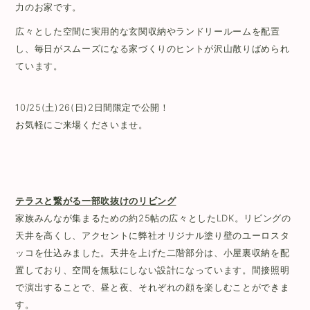
力のお家です。
広々とした空間に実用的な玄関収納やランドリールームを配置
し、毎日がスムーズになる家づくりのヒントが沢山散りばめられ
ています。
10/25(
土
)26(
日
)2日間限定で公開！
お気軽にご来場くださいませ。
テラスと繋がる一部吹抜けのリビング
家族みんなが集まるための約25帖の広々としたLDK。リビングの
天井を高くし、アクセントに弊社オリジナル塗り壁のユーロスタ
ッコを仕込みました。天井を上げた二階部分は、小屋裏収納を配
置しており、空間を無駄にしない設計になっています。間接照明
で演出することで、昼と夜、それぞれの顔を楽しむことができま
す。