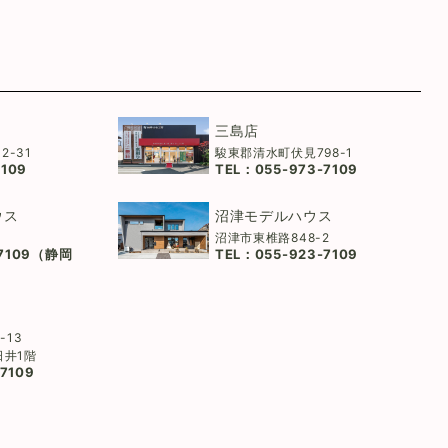
三島店
2-31
駿東郡清水町伏見798-1
7109
TEL：
055-973-7109
ウス
沼津モデルハウス
沼津市東椎路848-2
-7109（静岡
TEL：
055-923-7109
-13
日井1階
7109