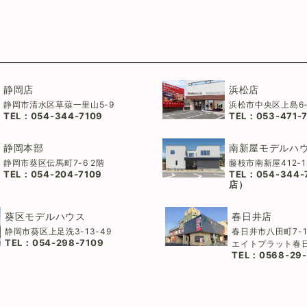
静岡店
浜松店
静岡市清水区草薙一里山5-9
浜松市中央区上島6-
TEL：
054-344-7109
TEL：
053-471-
静岡本部
南新屋モデルハ
静岡市葵区伝馬町7-6 2階
藤枝市南新屋412-1
TEL：
054-204-7109
TEL：
054-344
店）
葵区モデルハウス
春日井店
静岡市葵区上足洗3-13-49
春日井市八田町7-1
TEL：
054-298-7109
エイトプラット春
TEL：
0568-29-